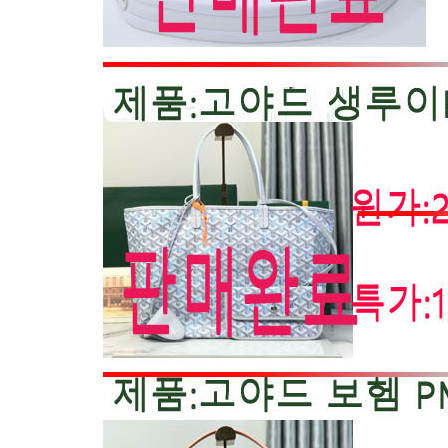
셀린느
발렌티노
알렉산더왕
불가리
크롬하츠
로에베
백팩 종류
기타
사은품
더로우
르메르
루이비통
구찌
샤넬
에르메스
프라다
발리
미우미우
멀버리
발렌시아가
보테가베네타
디올
고야드
몽블랑
크롬하츠
기타
루이비통
샤넬
까르띠에
로렉스
몽블랑
브라이틀링
브레게
쇼파드
태그호이어
아이더블유씨
오메가
바쉐론