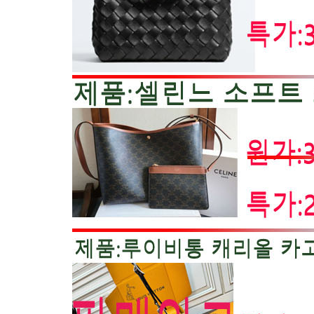
구찌
루이비통
샤넬
프라다
디올
에르메스
까르띠에
기타
남성용품
남성가방
남성지갑
명품의류
루이비통
구찌
프라다
버버리
펜디
디스퀘어드
몽클레어 패딩
캐나다구스
크롬하츠
노비스
노스페이스
아베크롬비
스톤 아일랜드
DNG
아르마니
톰브라운
기타
디올
발렌시아가
펜디
악세사리
목걸이
귀걸이
팔찌
스카프
기타