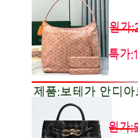
불가리
파텍필립
프랭크뮬러
피아제
휴블럿
벨엔로스
파네라이
기타
샤넬
프라다
구찌
루이비통
페라가모
발리
아디다스
나이키
뉴발란스
보테가
지미추
발렌티노
D&G돌체앤가
발렌시아가
바나
디올
기타
펜디
에르메스
루이비통
구찌
샤넬
에르메스
페라가모
기타