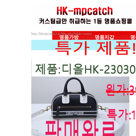
http://hkmpcatch3.kr/bbs.php?table=notice
명품가방
명품지갑
명
|
|
|
공지사항
자주하는 질문
상품Q&A
상품
자료수
2
개,
1
No
2
명
루이비통
샤넬
구찌
에르메스
1
명
프라다
발리
발렌시아가
버버리
펜디
토리버치
돌체앤가바나
미우미우
마크제이콥스
까르띠에
페라가모
보테가베네타
디올
멀버리
입생로랑
지방시
끌로에
고야드