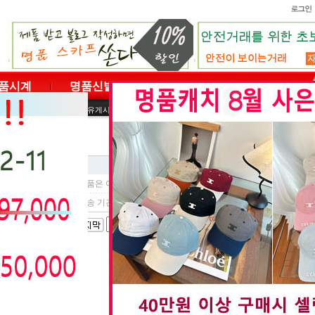
품시계
명품신발
명품벨트
명품의류
|
|
|
|
사용후기
자료실
자유게시판
도매문의
페이지중
1
페이지
Subject
품캐치에서 판매하는 제품은 어떤제품인가요 ?
품캐치에서 주문하면 배송 기간은 몇일 걸리나요 ?
1