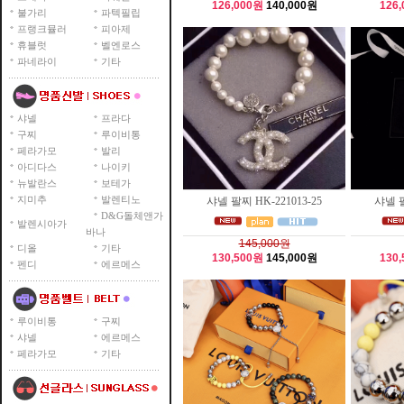
126,000원
140,000원
126
불가리
파텍필립
프랭크뮬러
피아제
휴블럿
벨엔로스
파네라이
기타
샤넬
프라다
구찌
루이비통
페라가모
발리
아디다스
나이키
뉴발란스
보테가
지미추
발렌티노
샤넬 팔찌 HK-221013-25
샤넬 팔
D&G돌체앤가
발렌시아가
바나
145,000원
디올
기타
130,500원
145,000원
130
펜디
에르메스
루이비통
구찌
샤넬
에르메스
페라가모
기타