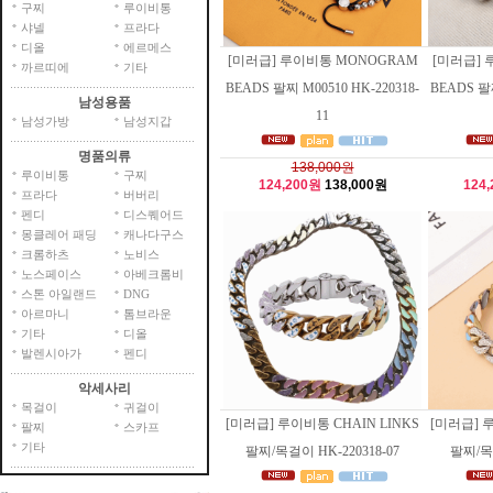
구찌
루이비통
샤넬
프라다
디올
에르메스
[미러급] 루이비통 MONOGRAM
[미러급] 
까르띠에
기타
BEADS 팔찌 M00510 HK-220318-
BEADS 팔찌
남성용품
11
남성가방
남성지갑
명품의류
138,000원
루이비통
구찌
124,200원
138,000원
124
프라다
버버리
펜디
디스퀘어드
몽클레어 패딩
캐나다구스
크롬하츠
노비스
노스페이스
아베크롬비
스톤 아일랜드
DNG
아르마니
톰브라운
기타
디올
발렌시아가
펜디
악세사리
목걸이
귀걸이
[미러급] 루이비통 CHAIN LINKS
[미러급] 루
팔찌
스카프
기타
팔찌/목걸이 HK-220318-07
팔찌/목걸