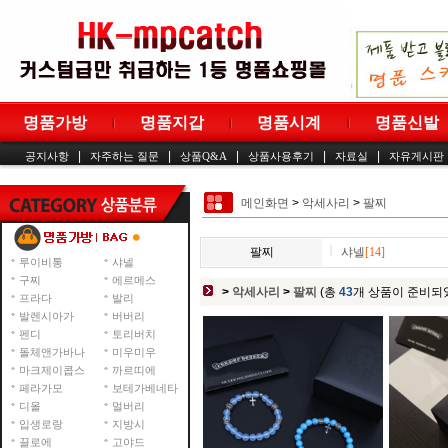
명품가방
명품지갑
명품시계
명품신발
|
|
|
|
|
공지사항
자주하는 질문
상품Q&A
상품사용후기
자료실
자유게시판
메인화면
>
악세사리
>
팔찌
팔찌
샤넬
[14]
루이비통
샤넬
구찌
에르메스
>
악세사리
>
팔찌
(총
43
개 상품이 준비되
프라다
발리
발렌시아가
버버리
펜디
토리버치
돌체앤가바나
미우미우
마크제이콥스
까르띠에
페라가모
보테가베네타
디올
멀버리
입생로랑
지방시
끌로에
고야드