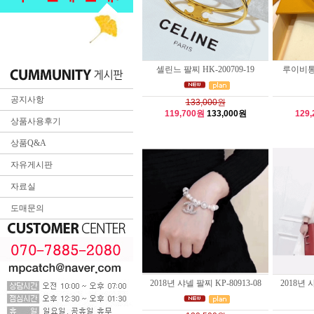
셀린느 팔찌 HK-200709-19
루이비통 
공지사항
133,000원
119,700원
133,000원
129
상품사용후기
상품Q&A
자유게시판
자료실
도매문의
2018년 샤넬 팔찌 KP-80913-08
2018년 샤