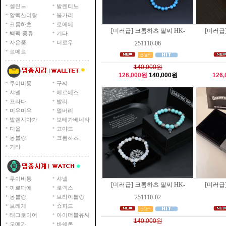
셀린느
발렌티노
알렉산더왕
불가리
크롬하츠
로에베
[미러급] 크롬하츠 팔찌 HK-
[미러급
백팩 종류
기타
사은품
더로우
251110-06
르메르
140,000원
126,000원
140,000원
126
루이비통
구찌
샤넬
에르메스
프라다
발리
미우미우
멀버리
발렌시아가
보테가베네타
디올
고야드
몽블랑
크롬하츠
기타
루이비통
샤넬
[미러급] 크롬하츠 팔찌 HK-
[미러급
까르띠에
로렉스
몽블랑
브라이틀링
251110-02
브레게
쇼파드
태그호이어
아이더블유씨
140,000원
오메가
바쉐론