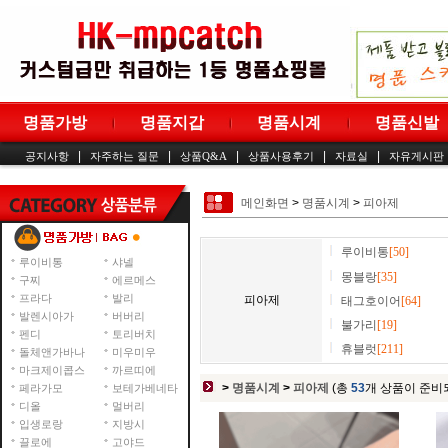
명품가방
명품지갑
명품시계
명품신발
|
|
|
|
|
공지사항
자주하는 질문
상품Q&A
상품사용후기
자료실
자유게시판
메인화면
>
명품시계
>
피아제
루이비통
[50]
루이비통
샤넬
몽블랑
[35]
구찌
에르메스
프라다
발리
피아제
태그호이어
[64]
발렌시아가
버버리
불가리
[19]
펜디
토리버치
휴블럿
[211]
돌체앤가바나
미우미우
마크제이콥스
까르띠에
>
명품시계
>
피아제
(총
53
개 상품이 준비
페라가모
보테가베네타
디올
멀버리
입생로랑
지방시
끌로에
고야드