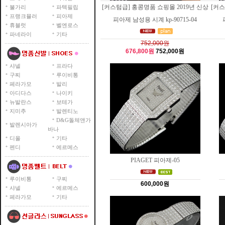
[커스텀급] 홍콩명품 쇼핑몰 2019년 신상
[커스
불가리
파텍필립
프랭크뮬러
피아제
피아제 남성용 시계 kp-90715-04
휴블럿
벨엔로스
파네라이
기타
752,000원
676,800원
752,000원
샤넬
프라다
구찌
루이비통
페라가모
발리
아디다스
나이키
뉴발란스
보테가
지미추
발렌티노
D&G돌체앤가
발렌시아가
바나
디올
기타
펜디
에르메스
PIAGET 피아제-05
루이비통
구찌
600,000원
샤넬
에르메스
페라가모
기타