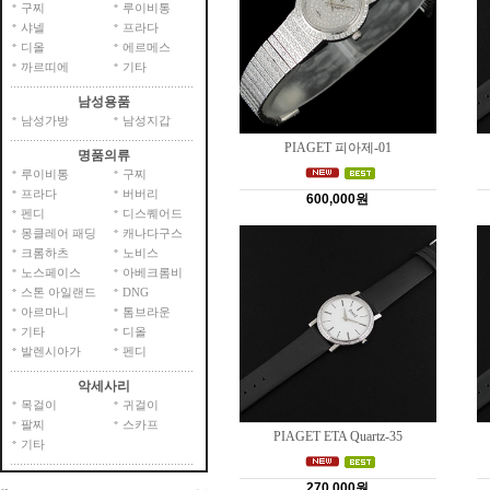
구찌
루이비통
샤넬
프라다
디올
에르메스
까르띠에
기타
남성용품
남성가방
남성지갑
PIAGET 피아제-01
명품의류
루이비통
구찌
프라다
버버리
600,000원
펜디
디스퀘어드
몽클레어 패딩
캐나다구스
크롬하츠
노비스
노스페이스
아베크롬비
스톤 아일랜드
DNG
아르마니
톰브라운
기타
디올
발렌시아가
펜디
악세사리
목걸이
귀걸이
팔찌
스카프
PIAGET ETA Quartz-35
기타
270,000원