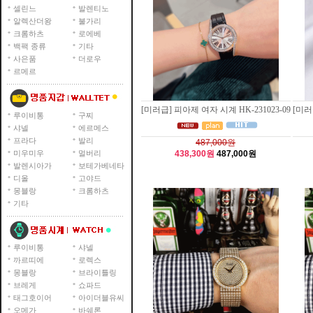
셀린느
발렌티노
알렉산더왕
불가리
크롬하츠
로에베
백팩 종류
기타
사은품
더로우
르메르
[미러급] 피아제 여자 시계 HK-231023-09
[미러
루이비통
구찌
샤넬
에르메스
프라다
발리
487,000원
미우미우
멀버리
438,300원
487,000원
발렌시아가
보테가베네타
디올
고야드
몽블랑
크롬하츠
기타
루이비통
샤넬
까르띠에
로렉스
몽블랑
브라이틀링
브레게
쇼파드
태그호이어
아이더블유씨
오메가
바쉐론