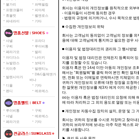
불가리
파텍필립
회사는 이용자의 개인정보를 원칙적으로 외부에 
프랭크뮬러
피아제
- 이용자들이 사전에 동의한 경우
휴블럿
벨엔로스
- 법령의 규정에 의거하거나, 수사 목적으로 
파네라이
기타
■ 수집한 개인정보의 위탁
회사는 고객님의 동의없이 고객님의 정보를 외부
용에 대해 고객님에게 통지하고 필요한 경우 사
샤넬
프라다
구찌
루이비통
■ 이용자 및 법정대리인의 권리와 그 행사방법
페라가모
발리
아디다스
나이키
이용자 및 법정 대리인은 언제든지 등록되어 있
지를 요청할 수도 있습니 다.
뉴발란스
보테가
이용자 혹은 만 14세 미만 아동의 개인정보 조
지미추
발렌티노
해서는 “회원탈퇴”를 클릭 하여 본인 확인 절차
D&G돌체앤가
발렌시아가
면, 전화 또는 이메일로 연락하시면 지체없이 
바나
귀하가 개인정보의 오류에 대한 정정을 요청하신
디올
기타
한 잘못된 개인정보를 제3자 에게 이미 제공
펜디
에르메스
다.
oo는 이용자 혹은 법정 대리인의 요청에 의해 
에 따라 처리하고 그 외의 용도로 열람 또는 이
루이비통
구찌
■ 개인정보 자동수집 장치의 설치, 운영 및 그 
샤넬
에르메스
회사는 귀하의 정보를 수시로 저장하고 찾아내는 
페라가모
기타
귀하의 브라우저에 보내는 아주 작은 텍스트 파
키를 사용합니다.
▶ 쿠키 등 사용 목적