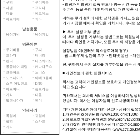
구찌
루이비통
- 회원과 비회원의 접속 빈도나 방문 시간 등을 
샤넬
프라다
수 파악 등을 통한 타겟 마케팅 및 개인 맞춤 
디올
에르메스
귀하는 쿠키 설치에 대한 선택권을 가지고 있습
까르띠에
기타
키가 저장될 때마다 확인을 거치거나, 아니면 
남성용품
▶ 쿠키 설정 거부 방법
남성가방
남성지갑
예: 쿠키 설정을 거부하는 방법으로는 회원님
때마다 확인을 거치거나, 모든 쿠키의 저장을 거
명품의류
루이비통
구찌
설정방법 예(인터넷 익스플로어의 경우)
프라다
버버리
: 웹 브라우저 상단의 도구 > 인터넷 옵션 > 개
펜디
디스퀘어드
단, 귀하께서 쿠키 설치를 거부하였을 경우 서비
몽클레어 패딩
캐나다구스
크롬하츠
노비스
■ 개인정보에 관한 민원서비스
노스페이스
아베크롬비
회사는 고객의 개인정보를 보호하고 개인정보와
스톤 아일랜드
DNG
하고 있습니다.
아르마니
톰브라운
기타
디올
귀하께서는 회사의 서비스를 이용하시며 발생하
발렌시아가
펜디
있습니다. 회사는 이용자들의 신고사항에 대해 
기타 개인정보침해에 대한 신고나 상담이 필요
악세사리
1.개인분쟁조정위원회 (www.1336.or.kr/1336)
목걸이
귀걸이
2.정보보호마크인증위원회 (www.eprivacy.or.kr/
팔찌
스카프
3.대검찰청 인터넷범죄수사센터 (http://icic.sppo.g
기타
4.경찰청 사이버테러대응센터 (www.ctrc.go.kr/02