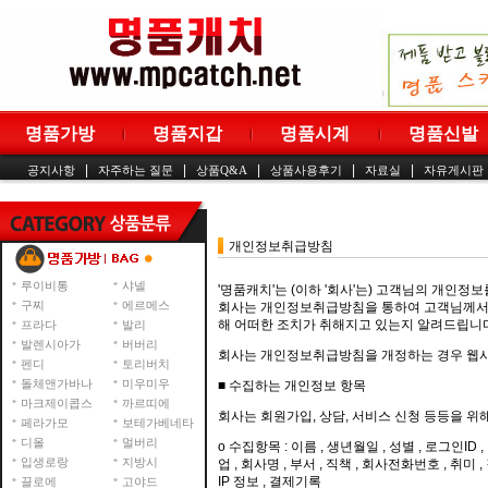
명품가방
명품지갑
명품시계
명품신발
|
|
|
|
|
공지사항
자주하는 질문
상품Q&A
상품사용후기
자료실
자유게시판
개인정보취급방침
루이비통
샤넬
'명품캐치'는 (이하 '회사'는) 고객님의 개인
구찌
에르메스
회사는 개인정보취급방침을 통하여 고객님께서 
해 어떠한 조치가 취해지고 있는지 알려드립니
프라다
발리
발렌시아가
버버리
회사는 개인정보취급방침을 개정하는 경우 웹사
펜디
토리버치
돌체앤가바나
미우미우
■ 수집하는 개인정보 항목
마크제이콥스
까르띠에
회사는 회원가입, 상담, 서비스 신청 등등을 위
페라가모
보테가베네타
디올
멀버리
ο 수집항목 : 이름 , 생년월일 , 성별 , 로그인ID
입생로랑
지방시
업 , 회사명 , 부서 , 직책 , 회사전화번호 , 취
IP 정보 , 결제기록
끌로에
고야드