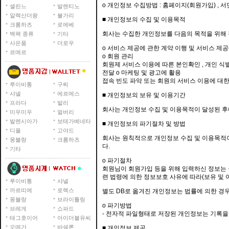
ο 개인정보 수집방법 : 홈페이지(회원가입) , 
셀린느
발렌티노
알렉산더왕
불가리
■ 개인정보의 수집 및 이용목적
크롬하츠
로에베
회사는 수집한 개인정보를 다음의 목적을 위해
백팩 종류
기타
사은품
더로우
ο 서비스 제공에 관한 계약 이행 및 서비스 제공
르메르
ο 회원 관리
회원제 서비스 이용에 따른 본인확인 , 개인 식별
전달 ο 마케팅 및 광고에 활용
접속 빈도 파악 또는 회원의 서비스 이용에 대한
루이비통
구찌
샤넬
에르메스
■ 개인정보의 보유 및 이용기간
프라다
발리
회사는 개인정보 수집 및 이용목적이 달성된 후
미우미우
멀버리
발렌시아가
보테가베네타
■ 개인정보의 파기절차 및 방법
디올
고야드
회사는 원칙적으로 개인정보 수집 및 이용목적이
몽블랑
크롬하츠
다.
기타
ο 파기절차
회원님이 회원가입 등을 위해 입력하신 정보는 목
련 법령에 의한 정보보호 사유에 따라(보유 및 
루이비통
샤넬
까르띠에
로렉스
별도 DB로 옮겨진 개인정보는 법률에 의한 경
몽블랑
브라이틀링
ο 파기방법
브레게
쇼파드
- 전자적 파일형태로 저장된 개인정보는 기록을
태그호이어
아이더블유씨
오메가
바쉐론
■ 개인정보 제공